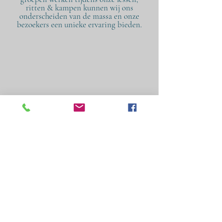
ritten & kampen kunnen wij ons
onderscheiden van de massa en onze
bezoekers een unieke ervaring bieden.
Sophie's Choice Horse & Holiday *
Zeeland * Vrouwenpolder *
Buitenritten * Paardrijles * Genieten *
Strand * Bos * Paarden * Pony's *
Sophie's Choice
© 2020 Sophie's Choice. Alle rechten
voorbehouden.