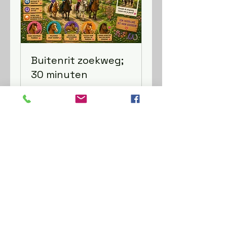
Buitenrit zoekweg;
30 minuten
Tage werden geladen ...
27,50
27,50 €
Euro
Buchen