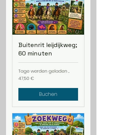
Buitenrit leijdijkweg;
60 minuten
Tage werden geladen ...
47,50
47,50 €
Euro
Buchen