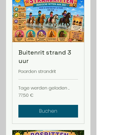
Buitenrit strand 3
uur
Paarden strandrit
Tage werden geladen ...
77,50
77,50 €
Euro
Buchen