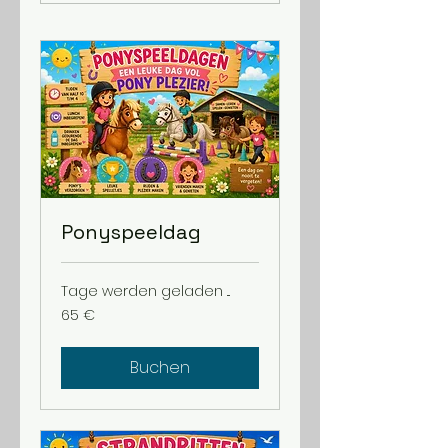
Ponyspeeldag
Tage werden geladen ...
65
65 €
Euro
Buchen