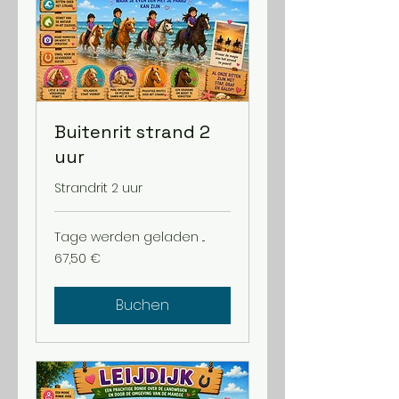
Buitenrit strand 2
uur
Strandrit 2 uur
Tage werden geladen ...
67,50
67,50 €
Euro
Buchen