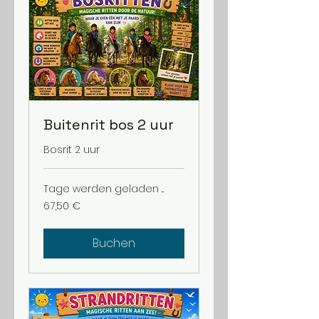
Buitenrit bos 2 uur
Bosrit 2 uur
Tage werden geladen ...
67,50
67,50 €
Euro
Buchen