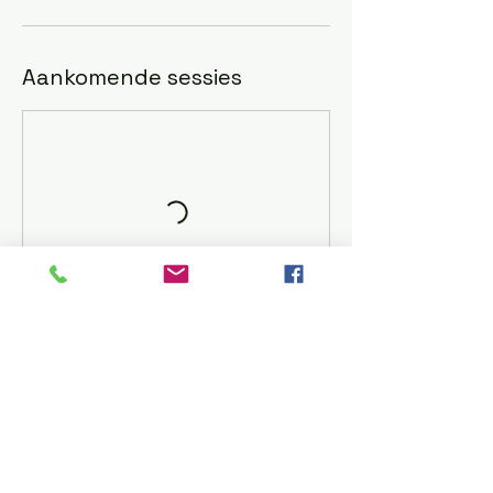
Aankomende sessies
Contactgegevens
Lepelstraat 6, 4354 KK Vrouwenpolder,
Netherlands
0614610072
info@horseandholiday.nl