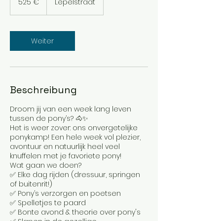
525 €
Lepelstraat
Weiter
Beschreibung
Droom jij van een week lang leven
tussen de pony’s? 🐴✨
Het is weer zover: ons onvergetelijke
ponykamp! Een hele week vol plezier,
avontuur en natuurlijk heel veel
knuffelen met je favoriete pony!
Wat gaan we doen?
✅ Elke dag rijden (dressuur, springen
of buitenrit!)
✅ Pony’s verzorgen en poetsen
✅ Spelletjes te paard
✅ Bonte avond & theorie over pony's