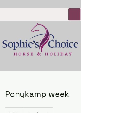
Ponykamp week
525
Euro